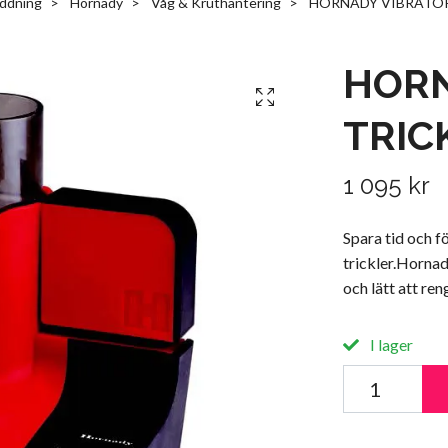
ddning
Hornady
Våg & Kruthantering
HORNADY VIBRATOR
HORN
TRIC
1 095 kr
Spara tid och f
trickler.Hornad
och lätt att ren
I lager