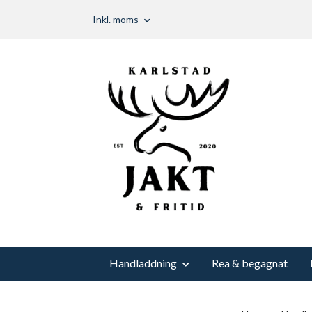
Inkl. moms
Handladdning
Rea & begagnat