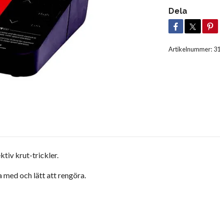
Dela
Artikelnummer:
3
tiv krut-trickler.
 med och lätt att rengöra.