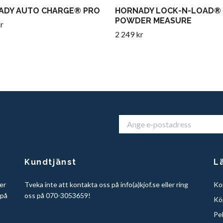
ADY AUTO CHARGE® PRO
HORNADY LOCK-N-LOAD®
POWDER MEASURE
r
2 249 kr
Kundtjänst
L
er
Tveka inte att kontakta oss på info(a)kjof.se eller ring
Ko
 på
oss på 070-3053659!
Köp
Pe