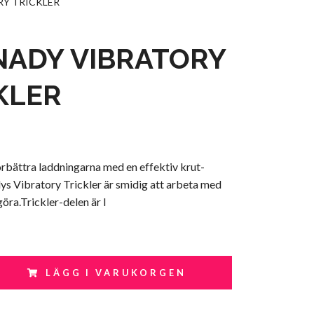
Y TRICKLER
ADY VIBRATORY
KLER
örbättra laddningarna med en effektiv krut-
ys Vibratory Trickler är smidig att arbeta med
göra.Trickler-delen är l
LÄGG I VARUKORGEN