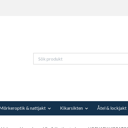
Mörkeroptik & nattjakt
Kikarsikten
Åtel & lockjakt