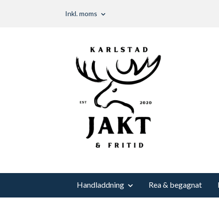
Inkl. moms
Handladdning
Rea & begagnat