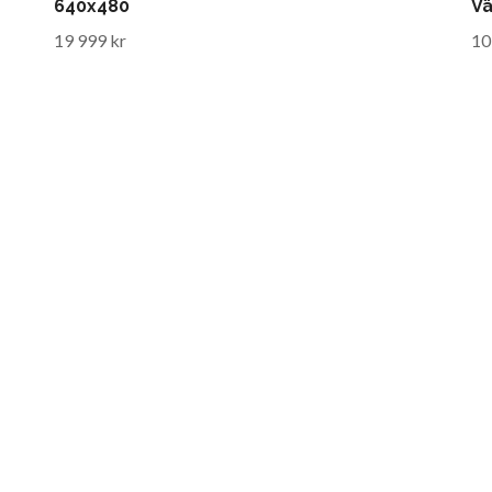
640x480
V
19 999 kr
10