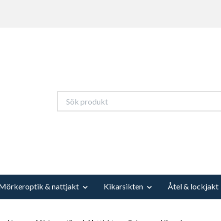
Mörkeroptik & nattjakt
Kikarsikten
Åtel & lockjakt