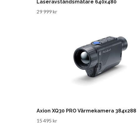
Laseravståndsmätare 640x480
29 999 kr
Axion XQ30 PRO Värmekamera 384x288
15 495 kr