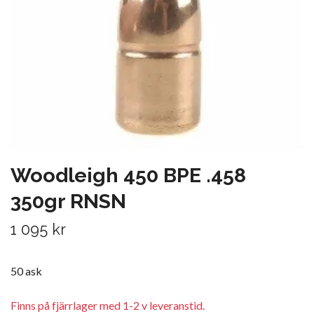
Woodleigh 450 BPE .458
350gr RNSN
1 095 kr
50 ask
Finns på fjärrlager med 1-2 v leveranstid.