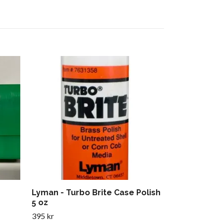
Ammolåda 2
99 kr
Lyman - Turbo Brite Case Polish
5 oz
395 kr