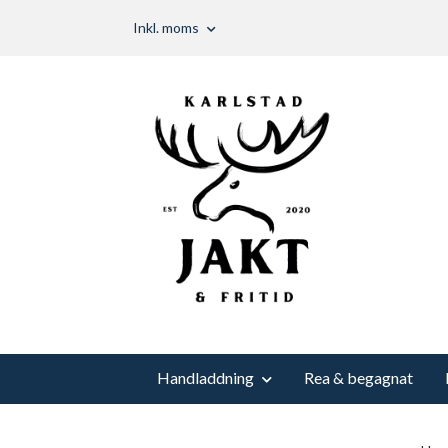
Inkl. moms
Handladdning
Rea & begagnat