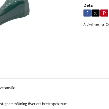
Dela
Artikelnummer:
2
everanstid
hastighetsmätning över ett brett spektrum.