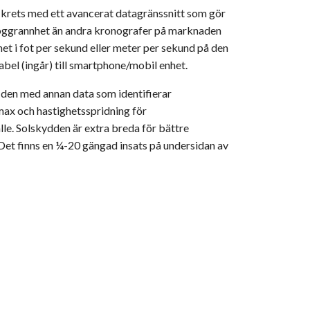
rets med ett avancerat datagränssnitt som gör
e noggrannhet än andra kronografer på marknaden
het i fot per sekund eller meter per sekund på den
el (ingår) till smartphone/mobil enhet.
r den med annan data som identifierar
max och hastighetsspridning för
älle. Solskydden är extra breda för bättre
S. Det finns en ¼-20 gängad insats på undersidan av