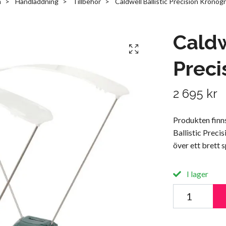
m
Handladdning
Tillbehör
Caldwell Ballistic Precision Kronogr
Caldw
Preci
2 695 kr
Produkten finn
Ballistic Preci
över ett brett
I lager