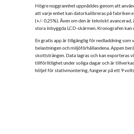
Högre noggrannhet uppnåddes genom att använda
att varje enhet kan datorkalibreras på fabriken
(+/- 0,25%). Även om den är tekniskt avancerad, ä
stora inbyggda LCD-skärmen. Kronografen kan oc
En gratis app är tillgänglig för nedladdning som
belastningen och miljöförhållandena. Appen berä
skottsträngen. Data lagras och kan exporteras via 
tillförlitlighet under soliga dagar och är tillverk
höljet för stativmontering, fungerar på ett 9 volts 