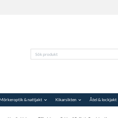
Mörkeroptik & nattjakt
Kikarsikten
Åtel & lockjakt