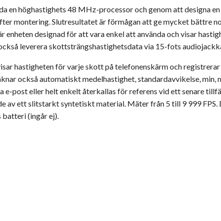
 en höghastighets 48 MHz-processor och genom att designa en k
 efter montering. Slutresultatet är förmågan att ge mycket bättr
r enheten designad för att vara enkel att använda och visar hastig
kså leverera skottsträngshastighetsdata via 15-fots audiojackkab
 visar hastigheten för varje skott på telefonenskärm och registrera
knar också automatiskt medelhastighet, standardavvikelse, min, 
e-post eller helt enkelt återkallas för referens vid ett senare tillf
ade av ett slitstarkt syntetiskt material. Mäter från 5 till 9 999 FP
batteri (ingår ej).