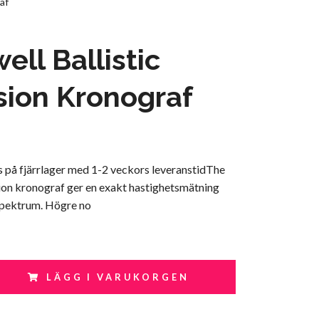
af
ell Ballistic
sion Kronograf
s på fjärrlager med 1-2 veckors leveranstidThe
sion kronograf ger en exakt hastighetsmätning
 spektrum. Högre no
LÄGG I VARUKORGEN