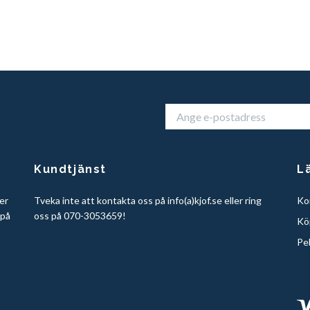
Kundtjänst
L
er
Tveka inte att kontakta oss på info(a)kjof.se eller ring
Ko
 på
oss på 070-3053659!
Köp
Pe