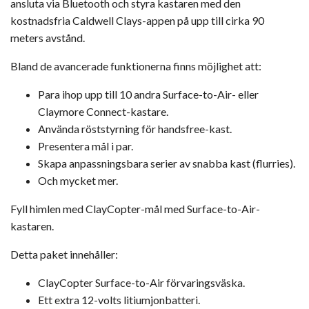
ansluta via Bluetooth och styra kastaren med den
kostnadsfria Caldwell Clays-appen på upp till cirka 90
meters avstånd.
Bland de avancerade funktionerna finns möjlighet att:
Para ihop upp till 10 andra Surface-to-Air- eller
Claymore Connect-kastare.
Använda röststyrning för handsfree-kast.
Presentera mål i par.
Skapa anpassningsbara serier av snabba kast (flurries).
Och mycket mer.
Fyll himlen med ClayCopter-mål med Surface-to-Air-
kastaren.
Detta paket innehåller:
ClayCopter Surface-to-Air förvaringsväska.
Ett extra 12-volts litiumjonbatteri.