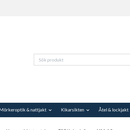
Mörkeroptik & nattjakt
Kikarsikten
Åtel & lockjakt