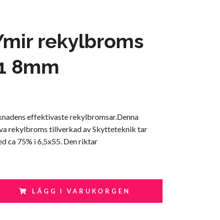
mir rekylbroms
1 8mm
knadens effektivaste rekylbromsar.Denna
iva rekylbroms tillverkad av Skytteteknik tar
d ca 75% i 6,5x55. Den riktar
LÄGG I VARUKORGEN