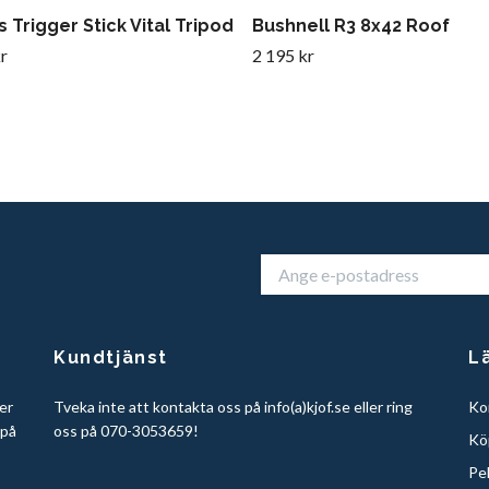
 Trigger Stick Vital Tripod
Bushnell R3 8x42 Roof
r
2 195 kr
Kundtjänst
L
er
Tveka inte att kontakta oss på info(a)kjof.se eller ring
Ko
 på
oss på 070-3053659!
Köp
Pe