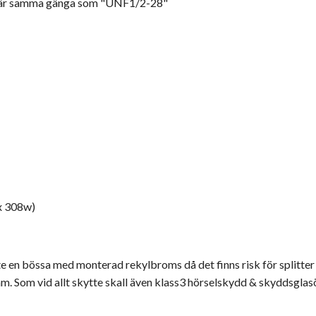
 är samma gänga som "UNF1/2-28"
ex 308w)
ämte en bössa med monterad rekylbroms då det finns risk för splitter
fram. Som vid allt skytte skall även klass3 hörselskydd & skyddsgl