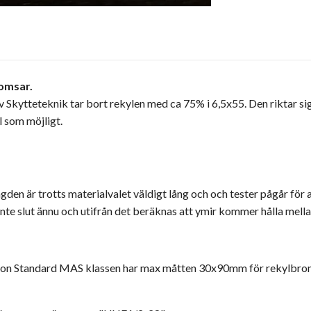
omsar.
 Skytteteknik tar bort rekylen med ca 75% i 6,5x55. Den riktar sig
l som möjligt.
en är trotts materialvalet väldigt lång och och tester pågår för att
r inte slut ännu och utifrån det beräknas att ymir kommer hålla me
on Standard MAS klassen har max måtten 30x90mm för rekylbroms