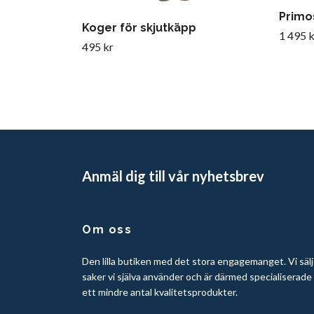
Primos
Koger för skjutkäpp
1 495 k
495 kr
Anmäl dig till vår nyhetsbrev
Om oss
Den lilla butiken med det stora engagemanget. Vi sälj
saker vi själva använder och är därmed specialiserade
ett mindre antal kvalitetsprodukter.