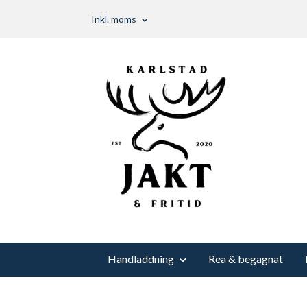
Inkl. moms
Handladdning
Rea & begagnat