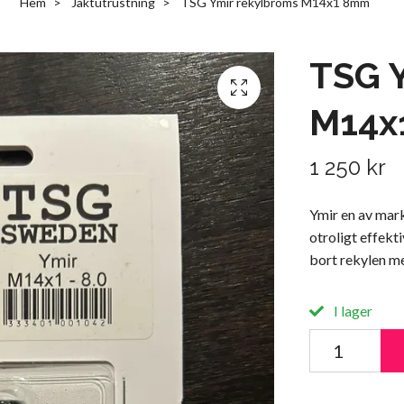
Hem
Jaktutrustning
TSG Ymir rekylbroms M14x1 8mm
TSG Y
M14x
1 250 kr
Ymir en av mar
otroligt effekt
bort rekylen me
I lager