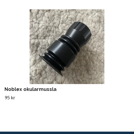
Noblex okularmussla
95 kr