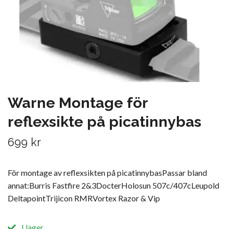
Warne Montage för
reflexsikte på picatinnybas
699 kr
För montage av reflexsikten på picatinnybasPassar bland
annat:Burris Fastfire 2&3DocterHolosun 507c/407cLeupold
DeltapointTrijicon RMRVortex Razor & Vip
I lager