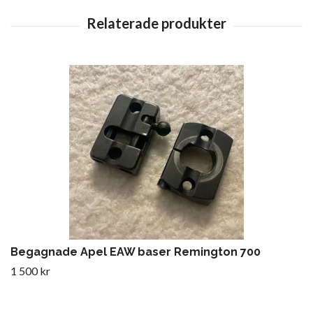
Begagnade Apel EAW baser Remington 700
1 500 kr