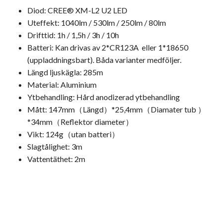
Diod: CREE® XM-L2 U2 LED
Uteffekt: 1040lm / 530lm / 250lm / 80lm
Drifttid: 1h / 1,5h / 3h / 10h
Batteri: Kan drivas av 2*CR123A eller 1*18650
(uppladdningsbart). Båda varianter medföljer.
Längd ljuskägla: 285m
Material: Aluminium
Ytbehandling: Hård anodizerad ytbehandling
Mått: 147mm（Längd）*25,4mm（Diamater tub ）
*34mm（Reflektor diameter）
Vikt: 124g（utan batteri）
Slagtålighet: 3m
Vattentäthet: 2m