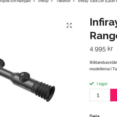
optik och Nattjakt
Infiray
Tillbehör
Infiray Tube LRF (Laser 
Infir
Range
4 995 kr
Blåtandsavstånd
modellerna i Tu
I lager
Dela