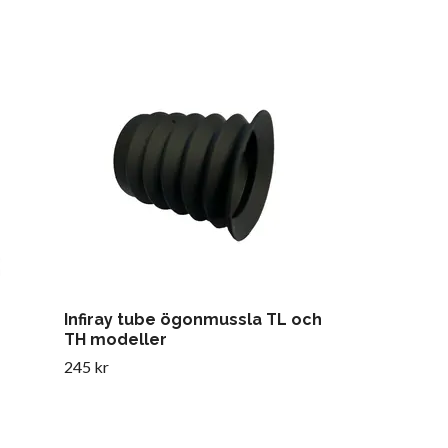
IR-USBCOVE
99 kr
Infiray tube ögonmussla TL och
TH modeller
245 kr