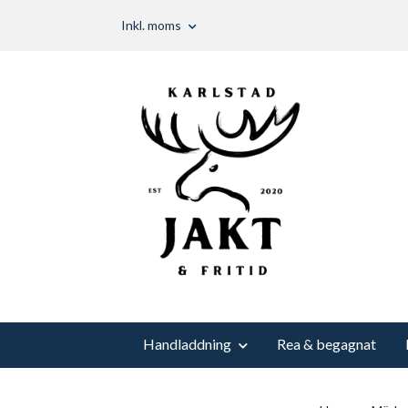
Inkl. moms
Handladdning
Rea & begagnat