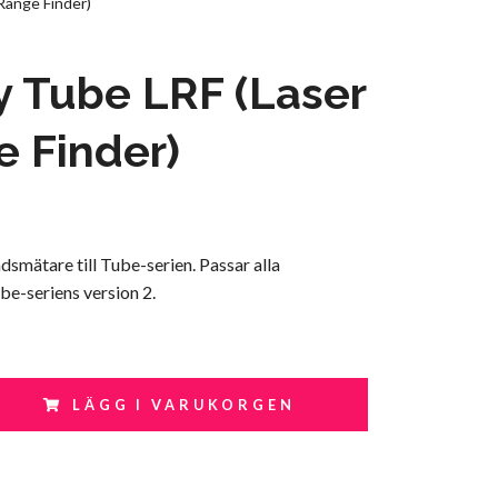
Range Finder)
ay Tube LRF (Laser
 Finder)
smätare till Tube-serien. Passar alla
be-seriens version 2.
LÄGG I VARUKORGEN