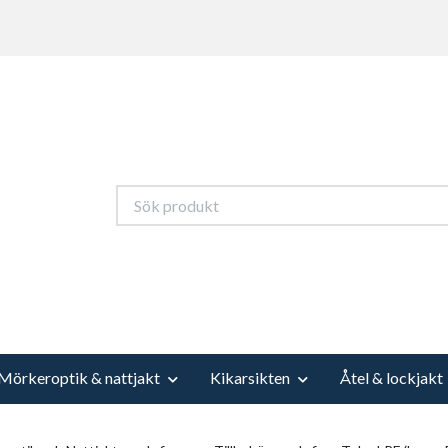
Mörkeroptik & nattjakt
Kikarsikten
Åtel & lockjakt