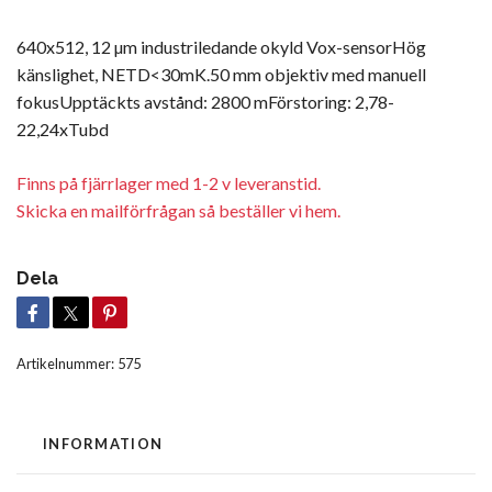
640x512, 12 µm industriledande okyld Vox-sensorHög
känslighet, NETD<30mK.50 mm objektiv med manuell
fokusUpptäckts avstånd: 2800 mFörstoring: 2,78-
22,24xTubd
Finns på fjärrlager med 1-2 v leveranstid.
Skicka en mailförfrågan så beställer vi hem.
Dela
Artikelnummer:
575
INFORMATION