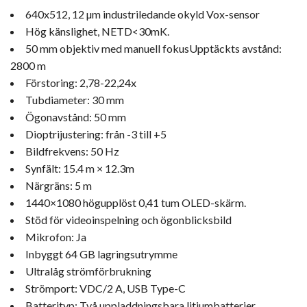
640x512, 12 µm industriledande okyld Vox-sensor
Hög känslighet, NETD<30mK.
50 mm objektiv med manuell fokusUpptäckts avstånd:
2800 m
Förstoring: 2,78-22,24x
Tubdiameter: 30 mm
Ögonavstånd: 50 mm
Dioptrijustering: från -3 till +5
Bildfrekvens: 50 Hz
Synfält: 15.4 m × 12.3m
Närgräns: 5 m
1440×1080 högupplöst 0,41 tum OLED-skärm.
Stöd för videoinspelning och ögonblicksbild
Mikrofon: Ja
Inbyggt 64 GB lagringsutrymme
Ultralåg strömförbrukning
Strömport: VDC/2 A, USB Type-C
Batterityp: Två uppladdningsbara litiumbatterier