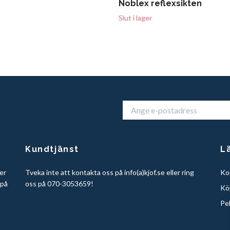
Noblex reflexsikten
Slut i lager
Kundtjänst
L
er
Tveka inte att kontakta oss på info(a)kjof.se eller ring
Ko
 på
oss på 070-3053659!
Köp
Pe