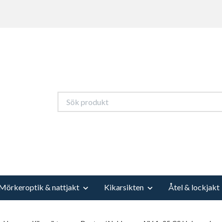
Mörkeroptik & nattjakt
Kikarsikten
Åtel & lockjakt