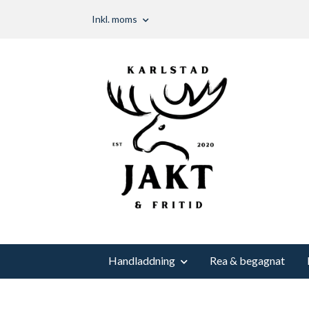
Inkl. moms
Handladdning
Rea & begagnat