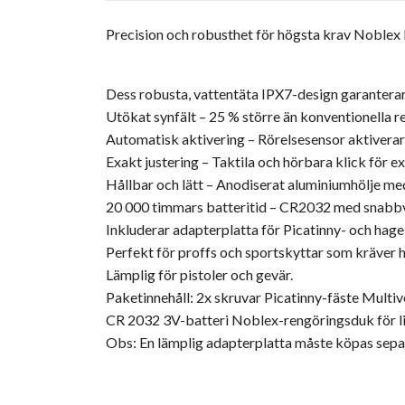
Precision och robusthet för högsta krav Noblex 
Dess robusta, vattentäta IPX7-design garantera
Utökat synfält – 25 % större än konventionella 
Automatisk aktivering – Rörelsesensor aktiverar 
Exakt justering – Taktila och hörbara klick för e
Hållbar och lätt – Anodiserat aluminiumhölje m
20 000 timmars batteritid – CR2032 med snabbv
Inkluderar adapterplatta för Picatinny- och hagel
Perfekt för proffs och sportskyttar som kräver hö
Lämplig för pistoler och gevär.
Paketinnehåll: 2x skruvar Picatinny-fäste Multi
CR 2032 3V-batteri Noblex-rengöringsduk för l
Obs: En lämplig adapterplatta måste köpas sepa