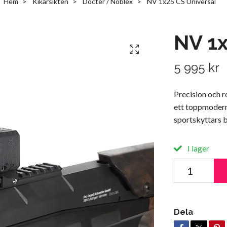
Hem
Kikarsikten
Docter / Noblex
NV 1x25 CS Universal
NV 1x
5 995 kr
Precision och 
ett toppmodernt
sportskyttars 
I lager
Dela