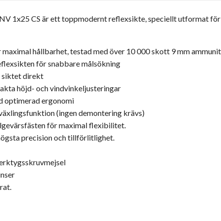
NV 1x25 CS är ett toppmodernt reflexsikte, speciellt utformat för
r maximal hållbarhet, testad med över 10 000 skott 9 mm ammunit
reflexsikten för snabbare målsökning
siktet direkt
xakta höjd- och vindvinkeljusteringar
ed optimerad ergonomi
äxlingsfunktion (ingen demontering krävs)
gevärsfästen för maximal flexibilitet.
gsta precision och tillförlitlighet.
verktygsskruvmejsel
inser
rat.